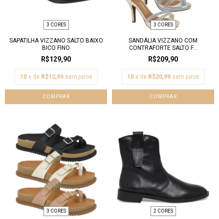
3 CORES
3 CORES
SAPATILHA VIZZANO SALTO BAIXO
SANDÁLIA VIZZANO COM
BICO FINO
CONTRAFORTE SALTO F...
R$129,90
R$209,90
10
x de
R$12,99
sem juros
10
x de
R$20,99
sem juros
COMPRAR
COMPRAR
3 CORES
2 CORES