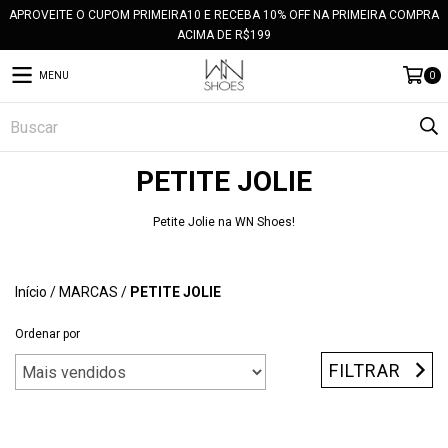
APROVEITE O CUPOM PRIMEIRA10 E RECEBA 10% OFF NA PRIMEIRA COMPRA
ACIMA DE R$199
MENU
0
PETITE JOLIE
Petite Jolie na WN Shoes!
Início
/
MARCAS
/
PETITE JOLIE
Ordenar por
FILTRAR