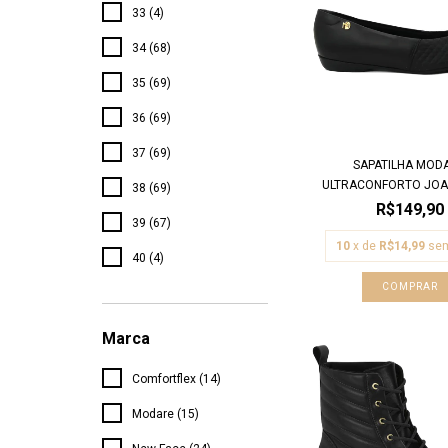
33 (4)
34 (68)
35 (69)
36 (69)
37 (69)
SAPATILHA MOD
ULTRACONFORTO JOAN
38 (69)
R$149,90
39 (67)
10
x de
R$14,99
sem
40 (4)
COMPRAR
Marca
Comfortflex (14)
Modare (15)