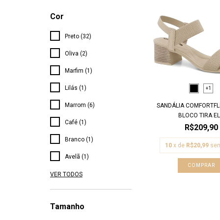
Cor
Preto (32)
Oliva (2)
Marfim (1)
Lilás (1)
+1
Marrom (6)
SANDÁLIA COMFORTFL
BLOCO TIRA EL.
Café (1)
R$209,90
Branco (1)
10
x de
R$20,99
sem
Avelã (1)
COMPRAR
VER TODOS
Tamanho