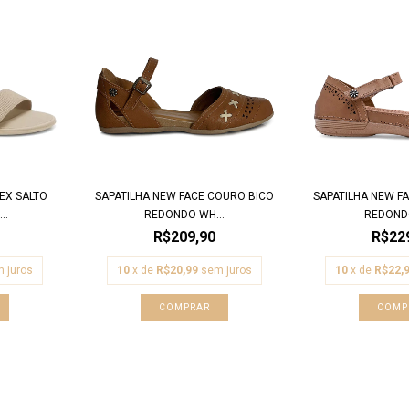
EX SALTO
SAPATILHA NEW FACE COURO BICO
SAPATILHA NEW F
..
REDONDO WH...
REDONDO
R$209,90
R$22
 juros
10
x de
R$20,99
sem juros
10
x de
R$22,
COMPRAR
COMP