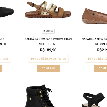
2 CORES
ARE
SANDÁLIA NEW FACE COURO TIRAS
SAPATILHA NEW F
ETE B...
MULTICOR N...
REDONDO
R$189,90
R$21
 juros
10
x de
R$18,99
sem juros
10
x de
R$21,
COMPRAR
COMP