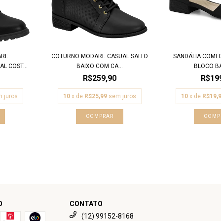
ARE
COTURNO MODARE CASUAL SALTO
SANDÁLIA COMF
L COST...
BAIXO COM CA...
BLOCO BAI
R$259,90
R$19
 juros
10
x de
R$25,99
sem juros
10
x de
R$19,
COMPRAR
COMP
O
CONTATO
(12) 99152-8168