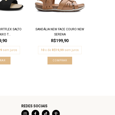
ORTFLEX SALTO
SANDÁLIA NEW FACE COURO NEW
XO T...
SERENA
9,90
R$199,90
99
sem juros
10
x de
R$19,99
sem juros
RAR
COMPRAR
REDES SOCIAIS