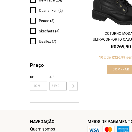
New Face (24)
Opananken (2)
Peace (3)
Skechers (4)
COTURNO MOD
ULTRACONFORTO CASUA
Usaflex (7)
R$269,90
10
x de
R$26,99
sem
Preço
COMPRAR
DE
ATÉ
NAVEGAÇÃO
MEIOS DE PAGAMENT
Quem somos