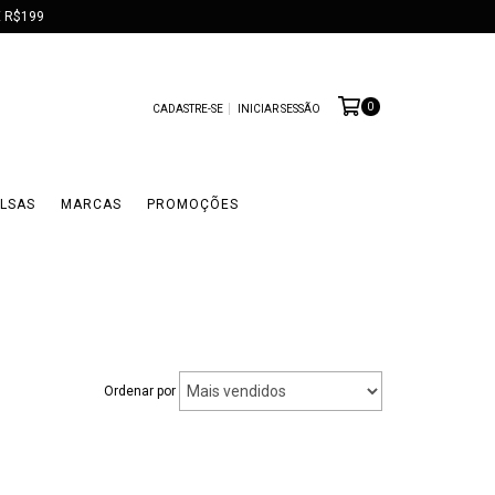
 R$199
0
CADASTRE-SE
INICIAR SESSÃO
LSAS
MARCAS
PROMOÇÕES
Ordenar por