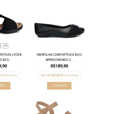
+1
ORTFLEX LYCRA
SAPATILHA COMFORTFLEX BICO
 ACO...
ARREDONDADO C...
9,90
R$189,90
99
sem juros
10
x de
R$18,99
sem juros
RAR
COMPRAR