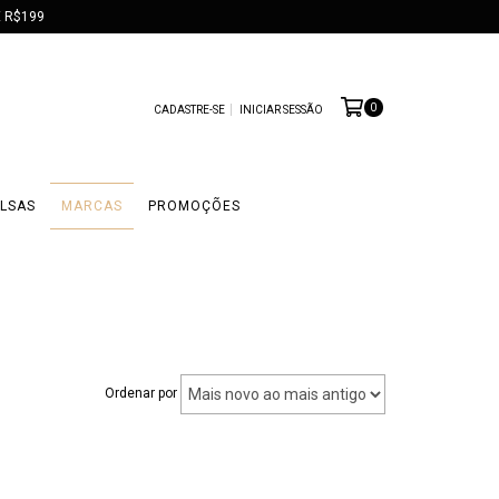
 R$199
0
CADASTRE-SE
INICIAR SESSÃO
LSAS
MARCAS
PROMOÇÕES
Ordenar por