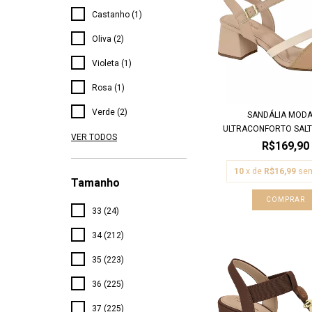
Castanho (1)
Oliva (2)
Violeta (1)
Rosa (1)
Verde (2)
SANDÁLIA MOD
ULTRACONFORTO SALTO
VER TODOS
R$169,90
10
x de
R$16,99
sem
Tamanho
COMPRAR
33 (24)
34 (212)
35 (223)
36 (225)
37 (225)