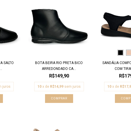
TA SALTO
BOTA BEIRA RIO PRETA BICO
SANDÁLIA COMF
..
ARREDONDADO CA...
COM TIRAS
R$149,90
R$17
 juros
10
x de
R$14,99
sem juros
10
x de
R$17,
COMPRAR
COMP