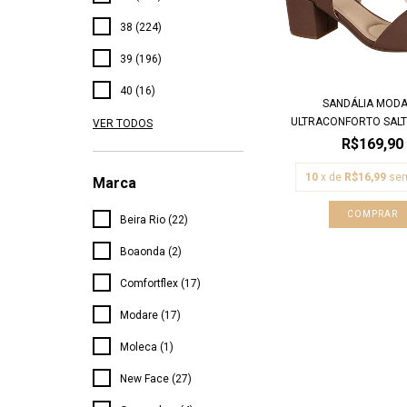
38 (224)
39 (196)
40 (16)
SANDÁLIA MOD
ULTRACONFORTO SALTO
VER TODOS
R$169,90
10
x de
R$16,99
sem
Marca
COMPRAR
Beira Rio (22)
Boaonda (2)
Comfortflex (17)
Modare (17)
Moleca (1)
New Face (27)