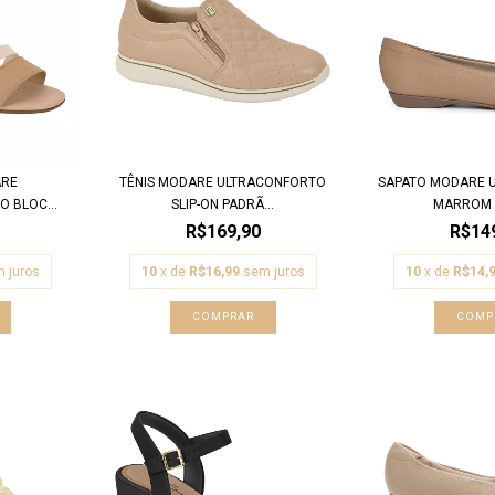
ARE
TÊNIS MODARE ULTRACONFORTO
SAPATO MODARE 
 BLOC...
SLIP-ON PADRÃ...
MARROM S
R$169,90
R$14
 juros
10
x de
R$16,99
sem juros
10
x de
R$14,
COMPRAR
COMP